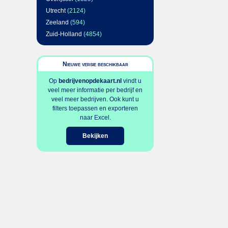
Utrecht
(2124)
Zeeland
(594)
Zuid-Holland
(4854)
Nieuwe versie beschikbaar
Op
bedrijvenopdekaart.nl
vindt u
veel meer informatie per bedrijf en
veel meer bedrijven. Ook kunt u
filters toepassen en exporteren
naar Excel.
Bekijken