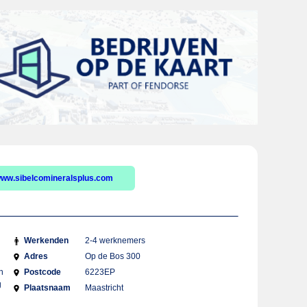
ww.sibelcomineralsplus.com
Werkenden
2-4 werknemers
Adres
Op de Bos 300
n
Postcode
6223EP
g
Plaatsnaam
Maastricht