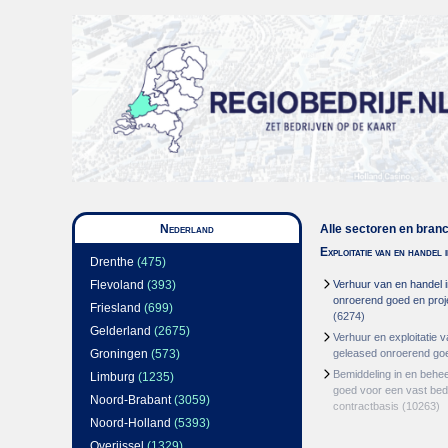
Nederland
Alle sectoren en bran
Exploitatie van en handel
Drenthe
(475)
Flevoland
(393)
Verhuur van en handel i
onroerend goed en proj
Friesland
(699)
(6274)
Gelderland
(2675)
Verhuur en exploitatie v
Groningen
(573)
geleased onroerend go
Bemiddeling in en behe
Limburg
(1235)
goed voor een vast bed
Noord-Brabant
(3059)
contractbasis
(10263)
Noord-Holland
(5393)
Overijssel
(1329)