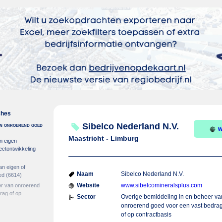
ches
 in onroerend goed
Sibelco Nederland N.V.
w
Maastricht - Limburg
n eigen
ectontwikkeling
an eigen of
Naam
Sibelco Nederland N.V.
ed
(6614)
Website
www.sibelcomineralsplus.com
er van onroerend
rag of op
Sector
Overige bemiddeling in en beheer va
onroerend goed voor een vast bedra
of op contractbasis