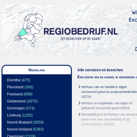
Nederland
Alle sectoren en branches
Exploitatie van en handel in onroerend 
Drenthe
(475)
Flevoland
(393)
Verhuur van en handel in eigen
onroerend goed en projectontwikkelin
Friesland
(699)
(6274)
Gelderland
(2675)
Verhuur en exploitatie van eigen of
Groningen
(573)
geleased onroerend goed
(6614)
Bemiddeling in en beheer van onroer
Limburg
(1235)
goed voor een vast bedrag of op
Noord-Brabant
(3059)
contractbasis
(10263)
Noord-Holland
(5393)
Overijssel
(1329)