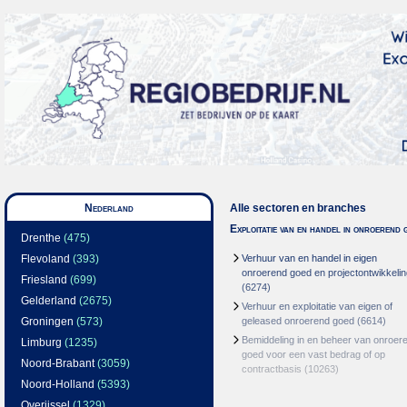
Nederland
Alle sectoren en branches
Exploitatie van en handel in onroerend 
Drenthe
(475)
Flevoland
(393)
Verhuur van en handel in eigen
onroerend goed en projectontwikkelin
Friesland
(699)
(6274)
Gelderland
(2675)
Verhuur en exploitatie van eigen of
Groningen
(573)
geleased onroerend goed
(6614)
Bemiddeling in en beheer van onroer
Limburg
(1235)
goed voor een vast bedrag of op
Noord-Brabant
(3059)
contractbasis
(10263)
Noord-Holland
(5393)
Overijssel
(1329)