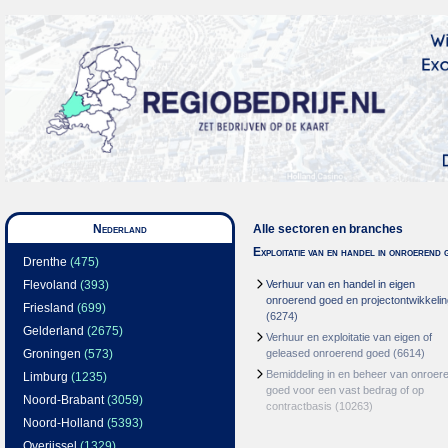
Nederland
Alle sectoren en branches
Exploitatie van en handel in onroerend 
Drenthe
(475)
Flevoland
(393)
Verhuur van en handel in eigen
onroerend goed en projectontwikkelin
Friesland
(699)
(6274)
Gelderland
(2675)
Verhuur en exploitatie van eigen of
Groningen
(573)
geleased onroerend goed
(6614)
Bemiddeling in en beheer van onroer
Limburg
(1235)
goed voor een vast bedrag of op
Noord-Brabant
(3059)
contractbasis
(10263)
Noord-Holland
(5393)
Overijssel
(1329)