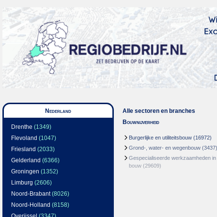
Nederland
Alle sectoren en branches
Bouwnijverheid
Drenthe
(1349)
Flevoland
(1047)
Burgerlijke en utiliteitsbouw
(16972)
Grond-, water- en wegenbouw
(3437
Friesland
(2033)
Gespecialiseerde werkzaamheden in
Gelderland
(6366)
bouw
(29609)
Groningen
(1352)
Limburg
(2606)
Noord-Brabant
(8026)
Noord-Holland
(8158)
Overijssel
(3347)