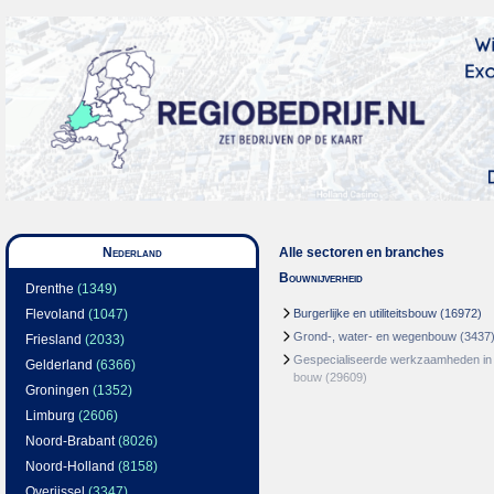
Nederland
Alle sectoren en branches
Bouwnijverheid
Drenthe
(1349)
Flevoland
(1047)
Burgerlijke en utiliteitsbouw
(16972)
Grond-, water- en wegenbouw
(3437
Friesland
(2033)
Gespecialiseerde werkzaamheden in
Gelderland
(6366)
bouw
(29609)
Groningen
(1352)
Limburg
(2606)
Noord-Brabant
(8026)
Noord-Holland
(8158)
Overijssel
(3347)