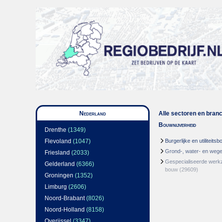
Nederland
Alle sectoren en bran
Bouwnijverheid
Drenthe
(1349)
Flevoland
(1047)
Burgerlijke en utiliteits
Grond-, water- en we
Friesland
(2033)
Gespecialiseerde werk
Gelderland
(6366)
bouw
(29609)
Groningen
(1352)
Limburg
(2606)
Noord-Brabant
(8026)
Noord-Holland
(8158)
Overijssel
(3347)