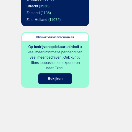
Utrecht
(3526)
Zeeland
(1136)
Zuid-Holland
(11072)
Nieuwe versie beschikbaar
Op
bedrijvenopdekaart.nl
vindt u
veel meer informatie per bedrijf en
veel meer bedrijven. Ook kunt u
filters toepassen en exporteren
naar Excel.
Bekijken