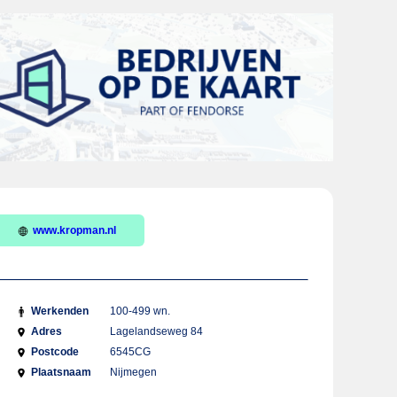
www.kropman.nl
Werkenden
100-499 wn.
Adres
Lagelandseweg 84
Postcode
6545CG
Plaatsnaam
Nijmegen