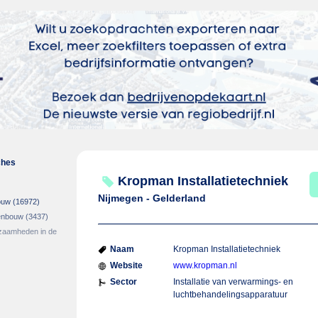
ches
Kropman Installatietechniek
Nijmegen - Gelderland
bouw
(16972)
genbouw
(3437)
zaamheden in de
Naam
Kropman Installatietechniek
Website
www.kropman.nl
Sector
Installatie van verwarmings- en
luchtbehandelingsapparatuur