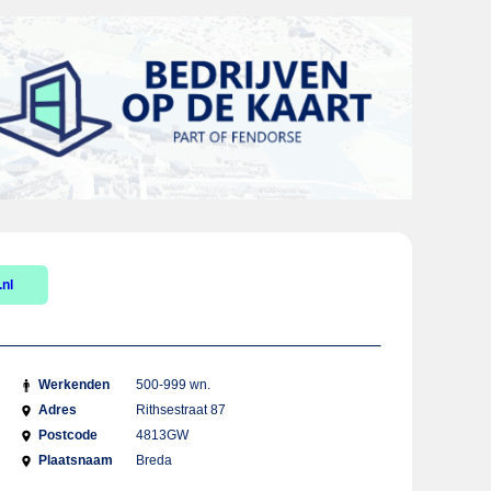
.nl
Werkenden
500-999 wn.
Adres
Rithsestraat 87
Postcode
4813GW
Plaatsnaam
Breda