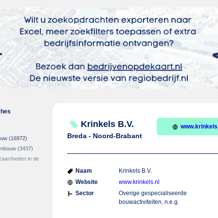
ches
Krinkels B.V.
www.krinkels
Breda - Noord-Brabant
bouw
(16972)
genbouw
(3437)
zaamheden in de
Naam
Krinkels B.V.
Website
www.krinkels.nl
Sector
Overige gespecialiseerde
bouwactiviteiten, n.e.g.