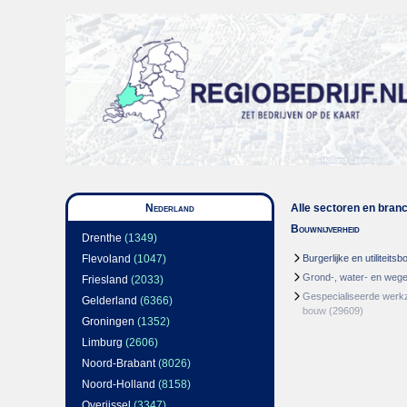
Nederland
Alle sectoren en bran
Bouwnijverheid
Drenthe
(1349)
Flevoland
(1047)
Burgerlijke en utiliteits
Grond-, water- en we
Friesland
(2033)
Gespecialiseerde werk
Gelderland
(6366)
bouw
(29609)
Groningen
(1352)
Limburg
(2606)
Noord-Brabant
(8026)
Noord-Holland
(8158)
Overijssel
(3347)