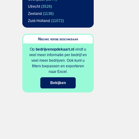
Utrecht
(3526)
Zeeland
(1136)
Zuid-Holland
(11072)
Nieuwe versie beschikbaar
Op
bedrijvenopdekaart.nl
vindt u
veel meer informatie per bedrijf en
veel meer bedrijven. Ook kunt u
filters toepassen en exporteren
naar Excel.
Bekijken