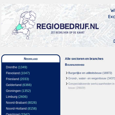
Nederland
Alle sectoren en branches
Bouwnijverheid
Drenthe
(1349)
Flevoland
(1047)
Burgerlijke en utiliteitsbouw
(16972)
Grond-, water- en wegenbouw
(3437
Friesland
(2033)
Gespecialiseerde werkzaamheden in
Gelderland
(6366)
bouw
(29609)
Groningen
(1352)
Limburg
(2606)
Noord-Brabant
(8026)
Noord-Holland
(8158)
Overijssel
(3347)