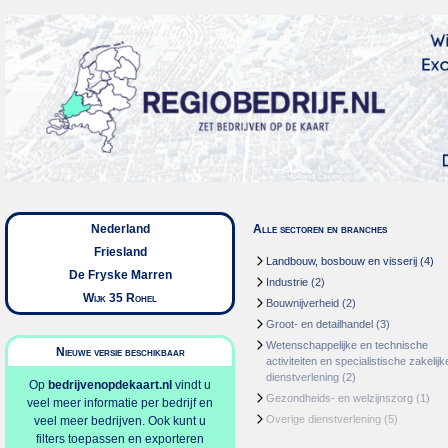
Nederland
Alle sectoren en branches
Friesland
Landbouw, bosbouw en visserij
(4)
De Fryske Marren
Industrie
(2)
Wijk 35 Rohel
Bouwnijverheid
(2)
Groot- en detailhandel
(3)
Wetenschappelijke en technische
Nieuwe versie beschikbaar
activiteiten en specialistische zakelijk
dienstverlening
(2)
Op
bedrijvenopdekaart.nl
vindt u
Gezondheids- en welzijnszorg
(1)
veel meer informatie per bedrijf en
Overige dienstverlening
(5)
veel meer bedrijven. Ook kunt u
filters toepassen en exporteren