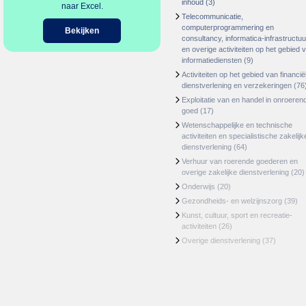
inhoud
(3)
naar Excel.
Telecommunicatie,
computerprogrammering en
Bekijken
consultancy, informatica-infrastructuu
en overige activiteiten op het gebied 
informatiediensten
(9)
Activiteiten op het gebied van financië
dienstverlening en verzekeringen
(76
Exploitatie van en handel in onroeren
goed
(17)
Wetenschappelijke en technische
activiteiten en specialistische zakelijk
dienstverlening
(64)
Verhuur van roerende goederen en
overige zakelijke dienstverlening
(20)
Onderwijs
(20)
Gezondheids- en welzijnszorg
(39)
Kunst, cultuur, sport en recreatie-
activiteiten
(26)
Overige dienstverlening
(37)