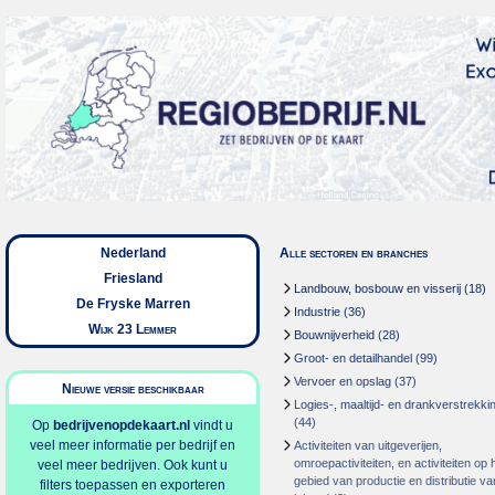
Nederland
Alle sectoren en branches
Friesland
Landbouw, bosbouw en visserij
(18)
De Fryske Marren
Industrie
(36)
Wijk 23 Lemmer
Bouwnijverheid
(28)
Groot- en detailhandel
(99)
Vervoer en opslag
(37)
Nieuwe versie beschikbaar
Logies-, maaltijd- en drankverstrekki
(44)
Op
bedrijvenopdekaart.nl
vindt u
veel meer informatie per bedrijf en
Activiteiten van uitgeverijen,
omroepactiviteiten, en activiteiten op 
veel meer bedrijven. Ook kunt u
gebied van productie en distributie va
filters toepassen en exporteren