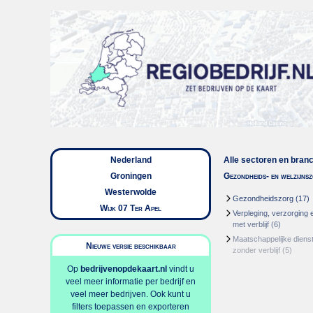
Nederland
Alle sectoren en bran
Groningen
Gezondheids- en welzijns
Westerwolde
Gezondheidszorg
(17)
Wijk 07 Ter Apel
Verpleging, verzorging 
met verblijf
(6)
Maatschappelijke dienst
Nieuwe versie beschikbaar
zonder verblijf
(5)
Op
bedrijvenopdekaart.nl
vindt u
veel meer informatie per bedrijf en
veel meer bedrijven. Ook kunt u
filters toepassen en exporteren