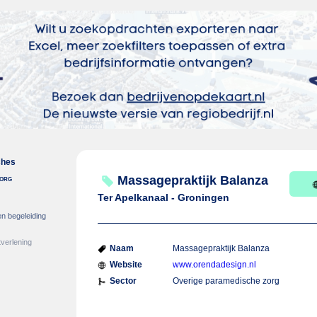
ches
zorg
Massagepraktijk Balanza
Ter Apelkanaal - Groningen
en begeleiding
verlening
Naam
Massagepraktijk Balanza
Website
www.orendadesign.nl
Sector
Overige paramedische zorg