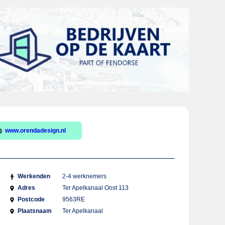
www.orendadesign.nl
Werkenden
2-4 werknemers
Adres
Ter Apelkanaal Oost 113
Postcode
9563RE
Plaatsnaam
Ter Apelkanaal