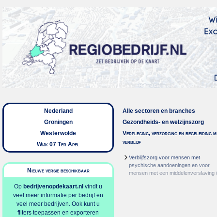
Nederland
Alle sectoren en branches
Groningen
Gezondheids- en welzijnszorg
Westerwolde
Verpleging, verzorging en begeleiding m
verblijf
Wijk 07 Ter Apel
Verblijfszorg voor mensen met
psychische aandoeningen en voor
Nieuwe versie beschikbaar
mensen met een middelenverslaving
Op
bedrijvenopdekaart.nl
vindt u
veel meer informatie per bedrijf en
veel meer bedrijven. Ook kunt u
filters toepassen en exporteren