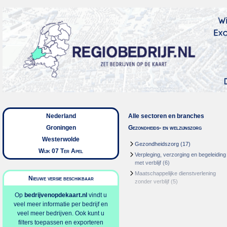
Nederland
Alle sectoren en branches
Groningen
Gezondheids- en welzijnszorg
Westerwolde
Gezondheidszorg
(17)
Wijk 07 Ter Apel
Verpleging, verzorging en begeleiding
met verblijf
(6)
Maatschappelijke dienstverlening
Nieuwe versie beschikbaar
zonder verblijf
(5)
Op
bedrijvenopdekaart.nl
vindt u
veel meer informatie per bedrijf en
veel meer bedrijven. Ook kunt u
filters toepassen en exporteren