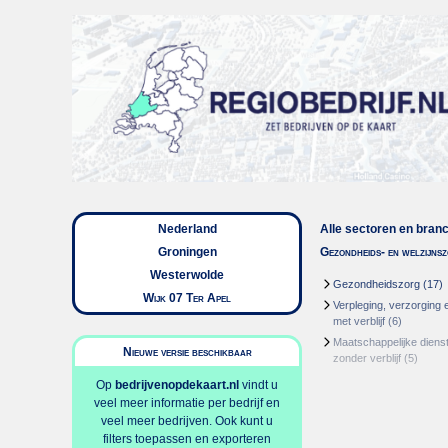
Nederland
Alle sectoren en bran
Groningen
Gezondheids- en welzijns
Westerwolde
Gezondheidszorg
(17)
Wijk 07 Ter Apel
Verpleging, verzorging 
met verblijf
(6)
Maatschappelijke dienst
Nieuwe versie beschikbaar
zonder verblijf
(5)
Op
bedrijvenopdekaart.nl
vindt u
veel meer informatie per bedrijf en
veel meer bedrijven. Ook kunt u
filters toepassen en exporteren