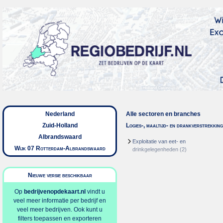
Nederland
Alle sectoren en branches
Zuid-Holland
Logies-, maaltijd- en drankverstrekking
Albrandswaard
Exploitatie van eet- en
Wijk 07 Rotterdam-Albrandswaard
drinkgelegenheden
(2)
Nieuwe versie beschikbaar
Op
bedrijvenopdekaart.nl
vindt u
veel meer informatie per bedrijf en
veel meer bedrijven. Ook kunt u
filters toepassen en exporteren