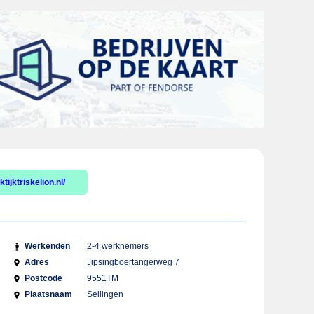
tijktriskelion.nl/
Werkenden
2-4 werknemers
Adres
Jipsingboertangerweg 7
Postcode
9551TM
Plaatsnaam
Sellingen