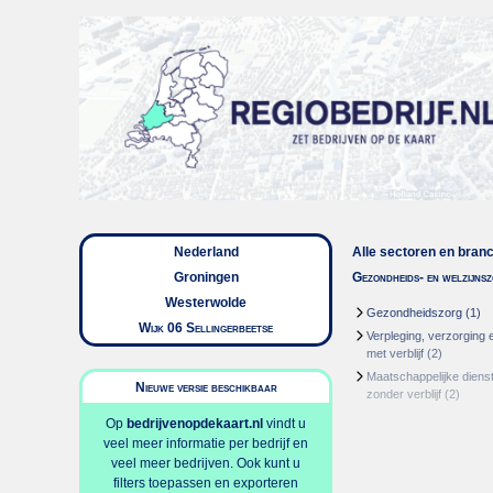
Nederland
Alle sectoren en bran
Groningen
Gezondheids- en welzijns
Westerwolde
Gezondheidszorg
(1)
Wijk 06 Sellingerbeetse
Verpleging, verzorging 
met verblijf
(2)
Maatschappelijke dienst
Nieuwe versie beschikbaar
zonder verblijf
(2)
Op
bedrijvenopdekaart.nl
vindt u
veel meer informatie per bedrijf en
veel meer bedrijven. Ook kunt u
filters toepassen en exporteren