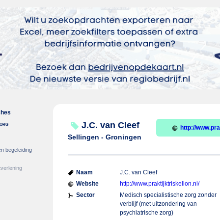
ches
zorg
J.C. van Cleef
http://www.prak
Sellingen - Groningen
en begeleiding
verlening
Naam
J.C. van Cleef
Website
http://www.praktijktriskelion.nl/
Sector
Medisch specialistische zorg zonder
verblijf (met uitzondering van
psychiatrische zorg)