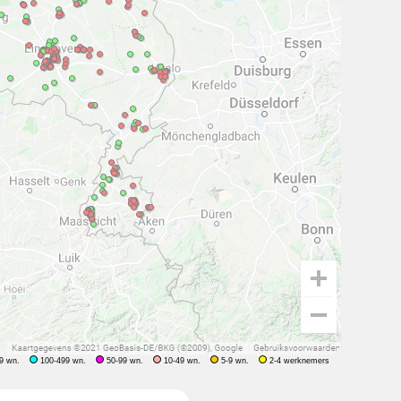
9 wn.
100-499 wn.
50-99 wn.
10-49 wn.
5-9 wn.
2-4 werknemers