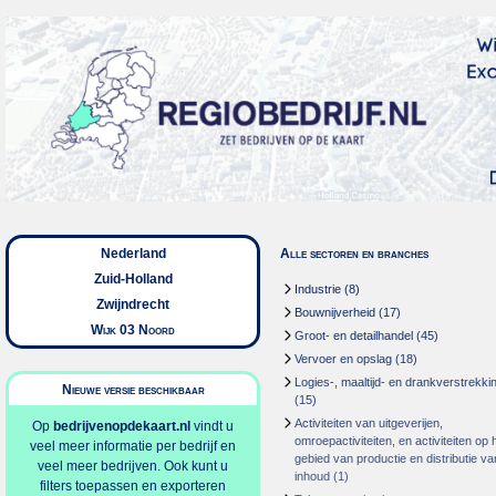
Nederland
Alle sectoren en branches
Zuid-Holland
Industrie
(8)
Zwijndrecht
Bouwnijverheid
(17)
Wijk 03 Noord
Groot- en detailhandel
(45)
Vervoer en opslag
(18)
Logies-, maaltijd- en drankverstrekki
Nieuwe versie beschikbaar
(15)
Activiteiten van uitgeverijen,
Op
bedrijvenopdekaart.nl
vindt u
omroepactiviteiten, en activiteiten op 
veel meer informatie per bedrijf en
gebied van productie en distributie va
veel meer bedrijven. Ook kunt u
inhoud
(1)
filters toepassen en exporteren