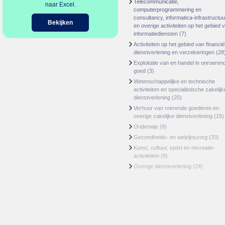
Telecommunicatie,
naar Excel.
computerprogrammering en
consultancy, informatica-infrastructuu
Bekijken
en overige activiteiten op het gebied 
informatiediensten
(7)
Activiteiten op het gebied van financië
dienstverlening en verzekeringen
(28
Exploitatie van en handel in onroeren
goed
(3)
Wetenschappelijke en technische
activiteiten en specialistische zakelijk
dienstverlening
(25)
Verhuur van roerende goederen en
overige zakelijke dienstverlening
(15)
Onderwijs
(8)
Gezondheids- en welzijnszorg
(33)
Kunst, cultuur, sport en recreatie-
activiteiten
(8)
Overige dienstverlening
(24)