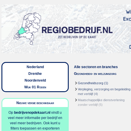
Nederland
Alle sectoren en branches
Drenthe
Gezondheids- en welzijnszorg
Noordenveld
Gezondheidszorg
(1)
Wijk 01 Roden
Verpleging, verzorging en begeleiding
met verblijf
(4)
Maatschappelijke dienstverlening
Nieuwe versie beschikbaar
zonder verblijf
(5)
Op
bedrijvenopdekaart.nl
vindt u
veel meer informatie per bedrijf en
veel meer bedrijven. Ook kunt u
filters toepassen en exporteren