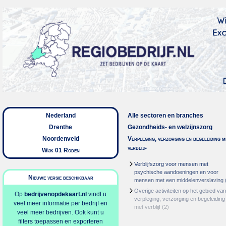
Nederland
Alle sectoren en branches
Drenthe
Gezondheids- en welzijnszorg
Noordenveld
Verpleging, verzorging en begeleiding m
verblijf
Wijk 01 Roden
Verblijfszorg voor mensen met
psychische aandoeningen en voor
Nieuwe versie beschikbaar
mensen met een middelenverslaving
Overige activiteiten op het gebied van
Op
bedrijvenopdekaart.nl
vindt u
verpleging, verzorging en begeleiding
veel meer informatie per bedrijf en
met verblijf
(2)
veel meer bedrijven. Ook kunt u
filters toepassen en exporteren