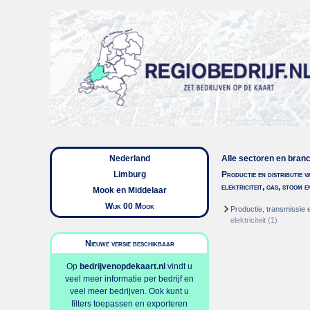
Nederland
Alle sectoren en bran
Limburg
Productie en distributie v
elektriciteit, gas, stoom 
Mook en Middelaar
Wijk 00 Mook
Productie, transmissie e
elektriciteit
(1)
Nieuwe versie beschikbaar
Op
bedrijvenopdekaart.nl
vindt u
veel meer informatie per bedrijf en
veel meer bedrijven. Ook kunt u
filters toepassen en exporteren