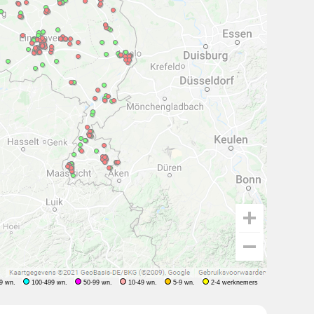
9 wn.
100-499 wn.
50-99 wn.
10-49 wn.
5-9 wn.
2-4 werknemers