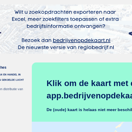
ches
an en handel in
en gekoelde lucht
Klik om de kaart met 
n distributie van
app.bedrijvenopdekaar
De (oude) kaart is helaas niet meer beschi