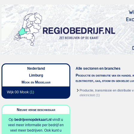
Nederland
Alle sectoren en branches
Limburg
Productie en distributie van en handel i
elektriciteit, gas, stoom en gekoelde lu
Mook en Middelaar
Productie, transmissie en distributie 
Wijk 00 Mook
(1)
elektriciteit
(1)
Nieuwe versie beschikbaar
Op
bedrijvenopdekaart.nl
vindt u
veel meer informatie per bedrijf en
veel meer bedrijven. Ook kunt u