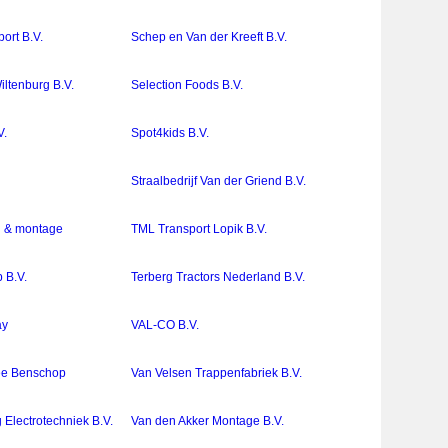
ort B.V.
Schep en Van der Kreeft B.V.
iltenburg B.V.
Selection Foods B.V.
V.
Spot4kids B.V.
Straalbedrijf Van der Griend B.V.
 & montage
TML Transport Lopik B.V.
 B.V.
Terberg Tractors Nederland B.V.
ay
VAL-CO B.V.
ee Benschop
Van Velsen Trappenfabriek B.V.
Electrotechniek B.V.
Van den Akker Montage B.V.