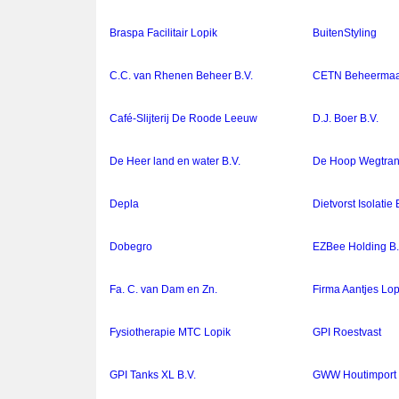
Braspa Facilitair Lopik
BuitenStyling
C.C. van Rhenen Beheer B.V.
CETN Beheermaat
Café-Slijterij De Roode Leeuw
D.J. Boer B.V.
De Heer land en water B.V.
De Hoop Wegtrans
Depla
Dietvorst Isolatie 
Dobegro
EZBee Holding B.
Fa. C. van Dam en Zn.
Firma Aantjes Lop
Fysiotherapie MTC Lopik
GPI Roestvast
GPI Tanks XL B.V.
GWW Houtimport 