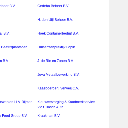
eheer B.V.
Gedeho Beheer B.V.
H. den Uijl Beheer B.V.
l B.V.
Hoek Containerbedrijf B.V.
k Beatrixplantsoen
Huisartsenpraktijk Lopik
in B.V.
J. de Rie en Zonen B.V.
Jeva Metaalbewerking B.V.
Kaasboerderij Verweij C.V.
ewerken H.A. Bijman
Klauwverzorging & Koudmerkservice
V.o.f. Bosch & Zn
e Food Group B.V.
Kraakman B.V.