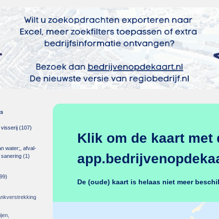
es
isserij
(107)
Klik om de kaart met 
an water;, afval-
app.bedrijvenopdekaar
 sanering
(1)
99)
De (oude) kaart is helaas niet meer beschi
rankverstrekking
ijen,