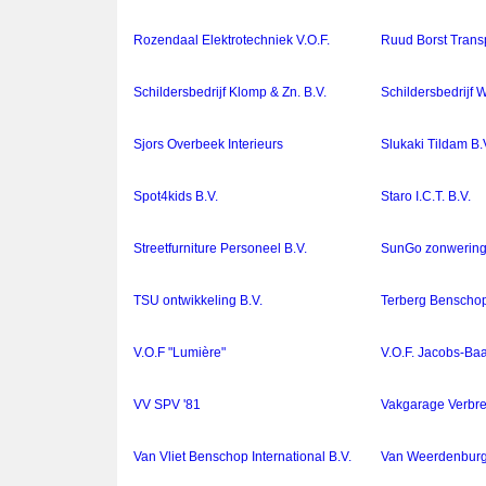
Rozendaal Elektrotechniek V.O.F.
Ruud Borst Transp
Schildersbedrijf Klomp & Zn. B.V.
Schildersbedrijf W
Sjors Overbeek Interieurs
Slukaki Tildam B.
Spot4kids B.V.
Staro I.C.T. B.V.
Streetfurniture Personeel B.V.
SunGo zonwering
TSU ontwikkeling B.V.
Terberg Benschop
V.O.F "Lumière"
V.O.F. Jacobs-Ba
VV SPV '81
Vakgarage Verbr
Van Vliet Benschop International B.V.
Van Weerdenburg 