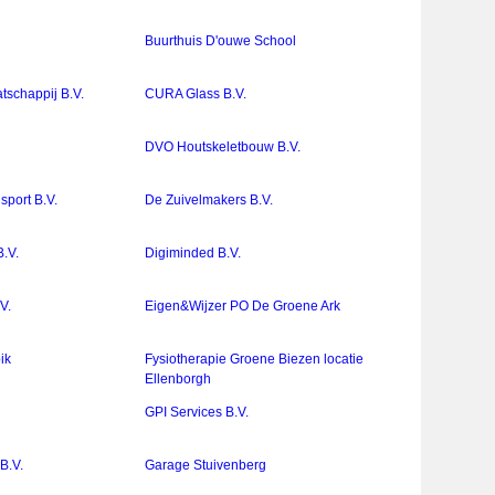
Buurthuis D'ouwe School
schappij B.V.
CURA Glass B.V.
DVO Houtskeletbouw B.V.
port B.V.
De Zuivelmakers B.V.
B.V.
Digiminded B.V.
V.
Eigen&Wijzer PO De Groene Ark
ik
Fysiotherapie Groene Biezen locatie
Ellenborgh
GPI Services B.V.
B.V.
Garage Stuivenberg