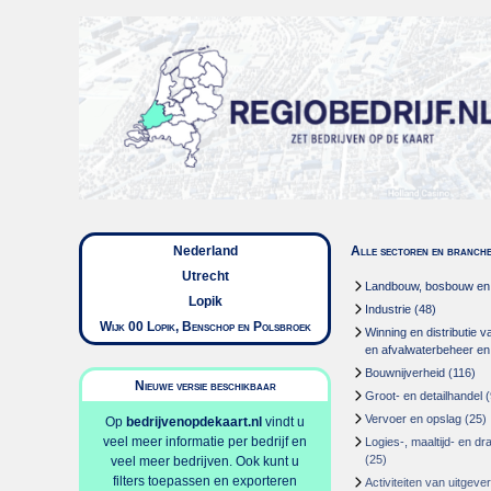
Nederland
Alle sectoren en branch
Utrecht
Landbouw, bosbouw en v
Lopik
Industrie
(48)
Wijk 00 Lopik, Benschop en Polsbroek
Winning en distributie v
en afvalwaterbeheer en
Bouwnijverheid
(116)
Nieuwe versie beschikbaar
Groot- en detailhandel
(
Vervoer en opslag
(25)
Op
bedrijvenopdekaart.nl
vindt u
veel meer informatie per bedrijf en
Logies-, maaltijd- en d
(25)
veel meer bedrijven. Ook kunt u
filters toepassen en exporteren
Activiteiten van uitgever