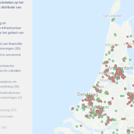
tiviteiten op het
distributie van
g en
-infrastructuur
op het gebied van
ed van financiële
zekeringen
(95)
el in onroerend
echnische
tische zakelijke
goederen en
verlening
(30)
rheidsdiensten
erzekeringen
(2)
jnszorg
(47)
 recreatie-
(45)