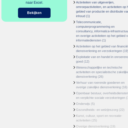
naar Excel.
Activiteiten van uitgeverijen,
omroepactiviteiten, en activiteiten op 
gebied van productie en distributie va
Bekijken
inhoud
(1)
Telecommunicatie,
computerprogrammering en
consultancy, informatica-infrastructuu
en overige activiteiten op het gebied 
informatiediensten
(1)
Activiteiten op het gebied van financië
dienstverlening en verzekeringen
(19
Exploitatie van en handel in onroeren
goed
(12)
Wetenschappelijke en technische
activiteiten en specialistische zakelijk
dienstverlening
(26)
Verhuur van roerende goederen en
overige zakelijke dienstverlening
(16)
Openbaar bestuur, overheidsdienste
en verplichte sociale verzekeringen
(
Onderwijs
(5)
Gezondheids- en welzijnszorg
(22)
Kunst, cultuur, sport en recreatie-
activiteiten
(25)
Overige dienstverlening
(19)