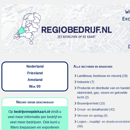
Nederland
Alle sectoren en branches
Friesland
Landbouw, bosbouw en visserij
(19)
Ameland
Industrie
(7)
Wijk 00
Productie en distributie van en handel
elektriciteit, gas, stoom en gekoelde
lucht
(2)
Nieuwe versie beschikbaar
Bouwnijverheid
(15)
Groot- en detailhandel
(42)
Op
bedrijvenopdekaart.nl
vindt u
Vervoer en opslag
(6)
veel meer informatie per bedrijf en
Logies-, maaltijd- en drankverstrekki
veel meer bedrijven. Ook kunt u
(98)
filters toepassen en exporteren