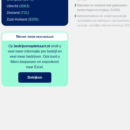
Diensten in verband met gebouwen;
Utrecht
(3083)
landschapsverzorging
(11494)
Zeeland
(731)
Administratieve en ondersteunende
Zuid-Holland
(8206)
activiteiten ten behoeve van kantoren
overige zakelijke dienstverlening
(500
Nieuwe versie beschikbaar
Op
bedrijvenopdekaart.nl
vindt u
veel meer informatie per bedrijf en
veel meer bedrijven. Ook kunt u
filters toepassen en exporteren
naar Excel.
Bekijken