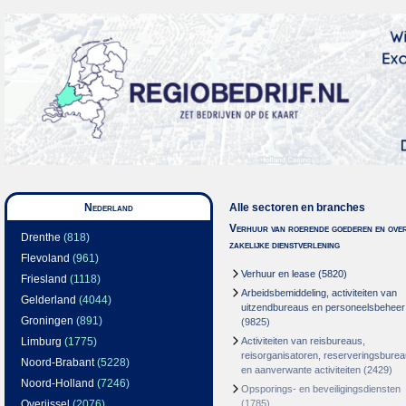
Nederland
Alle sectoren en branches
Verhuur van roerende goederen en over
Drenthe
(818)
zakelijke dienstverlening
Flevoland
(961)
Verhuur en lease
(5820)
Friesland
(1118)
Arbeidsbemiddeling, activiteiten van
Gelderland
(4044)
uitzendbureaus en personeelsbeheer
Groningen
(891)
(9825)
Limburg
(1775)
Activiteiten van reisbureaus,
reisorganisatoren, reserveringsbure
Noord-Brabant
(5228)
en aanverwante activiteiten
(2429)
Noord-Holland
(7246)
Opsporings- en beveiligingsdiensten
Overijssel
(2076)
(1785)