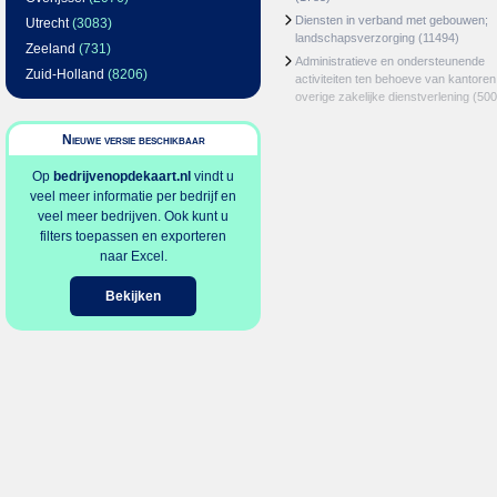
Diensten in verband met gebouwen;
Utrecht
(3083)
landschapsverzorging
(11494)
Zeeland
(731)
Administratieve en ondersteunende
Zuid-Holland
(8206)
activiteiten ten behoeve van kantoren
overige zakelijke dienstverlening
(500
Nieuwe versie beschikbaar
Op
bedrijvenopdekaart.nl
vindt u
veel meer informatie per bedrijf en
veel meer bedrijven. Ook kunt u
filters toepassen en exporteren
naar Excel.
Bekijken