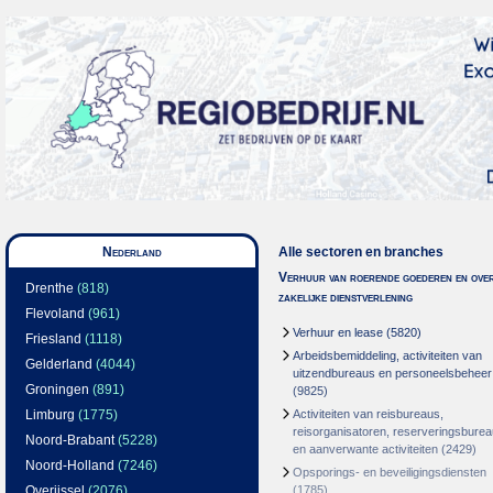
Nederland
Alle sectoren en branches
Verhuur van roerende goederen en over
Drenthe
(818)
zakelijke dienstverlening
Flevoland
(961)
Verhuur en lease
(5820)
Friesland
(1118)
Arbeidsbemiddeling, activiteiten van
Gelderland
(4044)
uitzendbureaus en personeelsbeheer
Groningen
(891)
(9825)
Limburg
(1775)
Activiteiten van reisbureaus,
reisorganisatoren, reserveringsbure
Noord-Brabant
(5228)
en aanverwante activiteiten
(2429)
Noord-Holland
(7246)
Opsporings- en beveiligingsdiensten
Overijssel
(2076)
(1785)