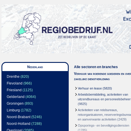
Nederland
Alle sectoren en branches
Verhuur van roerende goederen en over
Drenthe
(820)
zakelijke dienstverlening
Flevoland
(966)
Verhuur en lease
(5820)
Friesland
(1125)
Arbeidsbemiddeling, activiteiten van
Gelderland
(4064)
uitzendbureaus en personeelsbeheer
Groningen
(893)
(9825)
Limburg
(1782)
Activiteiten van reisbureaus,
reisorganisatoren, reserveringsbure
Noord-Brabant
(5246)
en aanverwante activiteiten
(2429)
Noord-Holland
(7288)
Opsporings- en beveiligingsdiensten
Overijssel
(2085)
(1785)