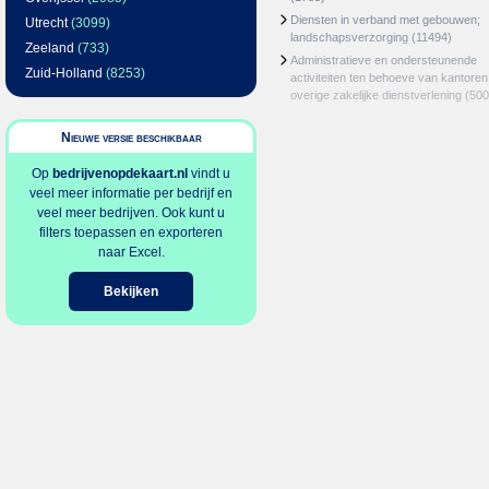
Diensten in verband met gebouwen;
Utrecht
(3099)
landschapsverzorging
(11494)
Zeeland
(733)
Administratieve en ondersteunende
Zuid-Holland
(8253)
activiteiten ten behoeve van kantoren
overige zakelijke dienstverlening
(500
Nieuwe versie beschikbaar
Op
bedrijvenopdekaart.nl
vindt u
veel meer informatie per bedrijf en
veel meer bedrijven. Ook kunt u
filters toepassen en exporteren
naar Excel.
Bekijken