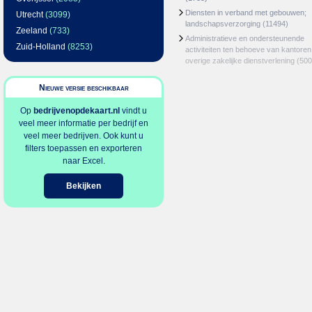
Diensten in verband met gebouwen;
Utrecht
(3099)
landschapsverzorging
(11494)
Zeeland
(733)
Administratieve en ondersteunende
Zuid-Holland
(8253)
activiteiten ten behoeve van kantoren
overige zakelijke dienstverlening
(500
Nieuwe versie beschikbaar
Op
bedrijvenopdekaart.nl
vindt u
veel meer informatie per bedrijf en
veel meer bedrijven. Ook kunt u
filters toepassen en exporteren
naar Excel.
Bekijken