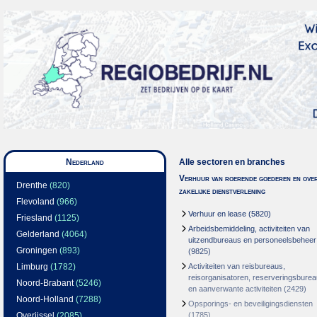
Nederland
Alle sectoren en branches
Verhuur van roerende goederen en over
Drenthe
(820)
zakelijke dienstverlening
Flevoland
(966)
Verhuur en lease
(5820)
Friesland
(1125)
Arbeidsbemiddeling, activiteiten van
Gelderland
(4064)
uitzendbureaus en personeelsbeheer
Groningen
(893)
(9825)
Limburg
(1782)
Activiteiten van reisbureaus,
reisorganisatoren, reserveringsbure
Noord-Brabant
(5246)
en aanverwante activiteiten
(2429)
Noord-Holland
(7288)
Opsporings- en beveiligingsdiensten
Overijssel
(2085)
(1785)