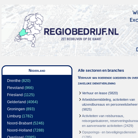
Nederland
Alle sectoren en branches
Verhuur van roerende goederen en over
Drenthe
(820)
zakelijke dienstverlening
Flevoland
(966)
Verhuur en lease
(5820)
Friesland
(1125)
Arbeidsbemiddeling, activiteiten van
Gelderland
(4064)
uitzendbureaus en personeelsbeheer
Groningen
(893)
(9825)
Limburg
(1782)
Activiteiten van reisbureaus,
reisorganisatoren, reserveringsbure
Noord-Brabant
(5246)
en aanverwante activiteiten
(2429)
Noord-Holland
(7288)
Opsporings- en beveiligingsdiensten
Overijssel
(2085)
(1785)