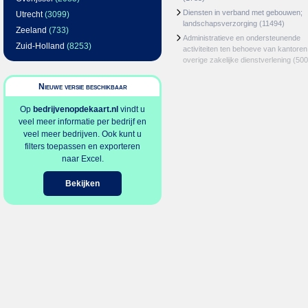
Diensten in verband met gebouwen;
Utrecht
(3099)
landschapsverzorging
(11494)
Zeeland
(733)
Administratieve en ondersteunende
Zuid-Holland
(8253)
activiteiten ten behoeve van kantoren
overige zakelijke dienstverlening
(500
Nieuwe versie beschikbaar
Op
bedrijvenopdekaart.nl
vindt u
veel meer informatie per bedrijf en
veel meer bedrijven. Ook kunt u
filters toepassen en exporteren
naar Excel.
Bekijken