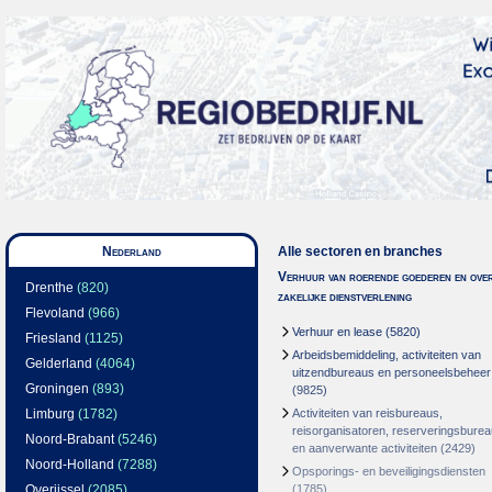
Nederland
Alle sectoren en branches
Verhuur van roerende goederen en over
Drenthe
(820)
zakelijke dienstverlening
Flevoland
(966)
Verhuur en lease
(5820)
Friesland
(1125)
Arbeidsbemiddeling, activiteiten van
Gelderland
(4064)
uitzendbureaus en personeelsbeheer
Groningen
(893)
(9825)
Limburg
(1782)
Activiteiten van reisbureaus,
reisorganisatoren, reserveringsbure
Noord-Brabant
(5246)
en aanverwante activiteiten
(2429)
Noord-Holland
(7288)
Opsporings- en beveiligingsdiensten
Overijssel
(2085)
(1785)