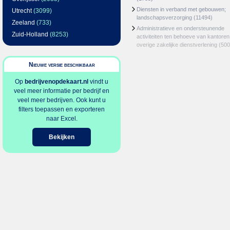
Diensten in verband met gebouwen;
Utrecht
(3099)
landschapsverzorging
(11494)
Zeeland
(733)
Administratieve en ondersteunende
Zuid-Holland
(8253)
activiteiten ten behoeve van kantoren
overige zakelijke dienstverlening
(500
Nieuwe versie beschikbaar
Op
bedrijvenopdekaart.nl
vindt u
veel meer informatie per bedrijf en
veel meer bedrijven. Ook kunt u
filters toepassen en exporteren
naar Excel.
Bekijken