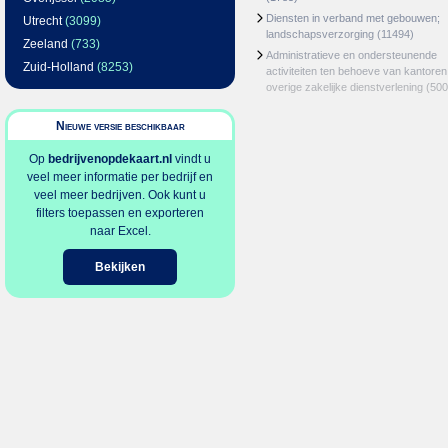
Diensten in verband met gebouwen;
Utrecht
(3099)
landschapsverzorging
(11494)
Zeeland
(733)
Administratieve en ondersteunende
Zuid-Holland
(8253)
activiteiten ten behoeve van kantoren
overige zakelijke dienstverlening
(500
Nieuwe versie beschikbaar
Op
bedrijvenopdekaart.nl
vindt u
veel meer informatie per bedrijf en
veel meer bedrijven. Ook kunt u
filters toepassen en exporteren
naar Excel.
Bekijken