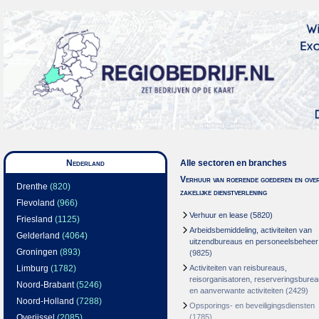
Nederland
Alle sectoren en branches
Verhuur van roerende goederen en over
Drenthe
(820)
zakelijke dienstverlening
Flevoland
(966)
Verhuur en lease
(5820)
Friesland
(1125)
Arbeidsbemiddeling, activiteiten van
Gelderland
(4064)
uitzendbureaus en personeelsbeheer
Groningen
(893)
(9825)
Limburg
(1782)
Activiteiten van reisbureaus,
reisorganisatoren, reserveringsbure
Noord-Brabant
(5246)
en aanverwante activiteiten
(2429)
Noord-Holland
(7288)
Opsporings- en beveiligingsdiensten
Overijssel
(2085)
(1785)