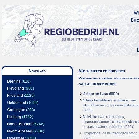
Nederland
Alle sectoren en branches
Verhuur van roerende goederen en over
Drenthe
(820)
zakelijke dienstverlening
Flevoland
(966)
Verhuur en lease
(5820)
Friesland
(1125)
Arbeidsbemiddeling, activiteiten van
Gelderland
(4064)
uitzendbureaus en personeelsbeheer
Groningen
(893)
(9825)
Limburg
(1782)
Activiteiten van reisbureaus,
reisorganisatoren, reserveringsbure
Noord-Brabant
(5246)
en aanverwante activiteiten
(2429)
Noord-Holland
(7288)
Opsporings- en beveiligingsdiensten
Overijssel
(2085)
(1785)