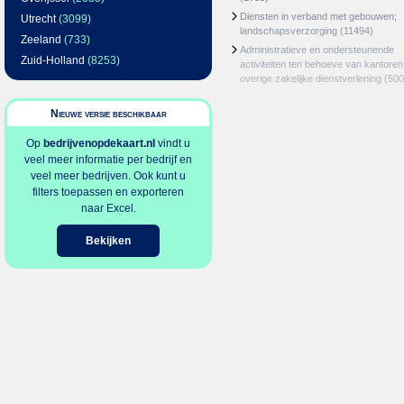
Diensten in verband met gebouwen;
Utrecht
(3099)
landschapsverzorging
(11494)
Zeeland
(733)
Administratieve en ondersteunende
Zuid-Holland
(8253)
activiteiten ten behoeve van kantoren
overige zakelijke dienstverlening
(500
Nieuwe versie beschikbaar
Op
bedrijvenopdekaart.nl
vindt u
veel meer informatie per bedrijf en
veel meer bedrijven. Ook kunt u
filters toepassen en exporteren
naar Excel.
Bekijken