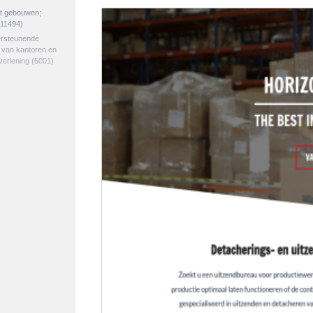
et gebouwen;
11494)
ersteunende
e van kantoren en
verlening
(5001)