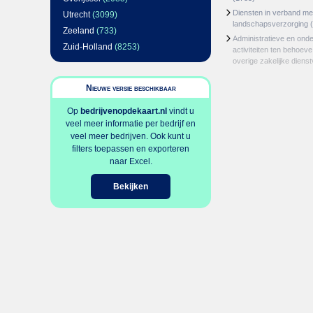
Diensten in verband m
Utrecht
(3099)
landschapsverzorging
(
Zeeland
(733)
Administratieve en ond
Zuid-Holland
(8253)
activiteiten ten behoev
overige zakelijke dienst
Nieuwe versie beschikbaar
Op
bedrijvenopdekaart.nl
vindt u
veel meer informatie per bedrijf en
veel meer bedrijven. Ook kunt u
filters toepassen en exporteren
naar Excel.
Bekijken