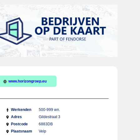
www.horizongroep.eu
Werkenden
500-999 wn.
Adres
Gildestraat 3
Postcode
6883DB
Plaatsnaam
Velp