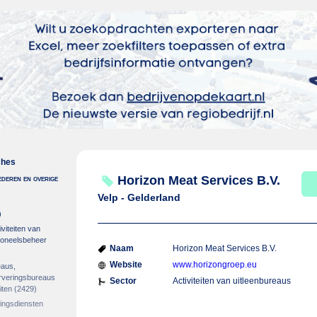
ches
deren en overige
Horizon Meat Services B.V.
Velp - Gelderland
)
viteiten van
soneelsbeheer
Naam
Horizon Meat Services B.V.
Website
www.horizongroep.eu
eaus,
erveringsbureaus
Sector
Activiteiten van uitleenbureaus
iten
(2429)
gingsdiensten