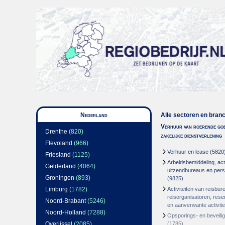
Nederland
Alle sectoren en bran
Verhuur van roerende goe
Drenthe
(820)
zakelijke dienstverlening
Flevoland
(966)
Verhuur en lease
(5820
Friesland
(1125)
Arbeidsbemiddeling, acti
Gelderland
(4064)
uitzendbureaus en per
Groningen
(893)
(9825)
Limburg
(1782)
Activiteiten van reisbur
reisorganisatoren, res
Noord-Brabant
(5246)
en aanverwante activite
Noord-Holland
(7288)
Opsporings- en beveili
Overijssel
(2085)
(1785)