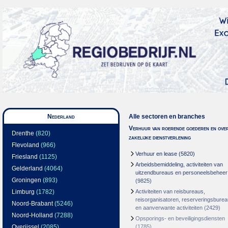
Nederland
Alle sectoren en branches
Verhuur van roerende goederen en over
Drenthe
(820)
zakelijke dienstverlening
Flevoland
(966)
Verhuur en lease
(5820)
Friesland
(1125)
Arbeidsbemiddeling, activiteiten van
Gelderland
(4064)
uitzendbureaus en personeelsbeheer
Groningen
(893)
(9825)
Limburg
(1782)
Activiteiten van reisbureaus,
reisorganisatoren, reserveringsbure
Noord-Brabant
(5246)
en aanverwante activiteiten
(2429)
Noord-Holland
(7288)
Opsporings- en beveiligingsdiensten
Overijssel
(2085)
(1785)