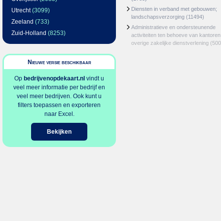
Diensten in verband met gebouwen;
Utrecht
(3099)
landschapsverzorging
(11494)
Zeeland
(733)
Administratieve en ondersteunende
Zuid-Holland
(8253)
activiteiten ten behoeve van kantoren
overige zakelijke dienstverlening
(500
Nieuwe versie beschikbaar
Op
bedrijvenopdekaart.nl
vindt u
veel meer informatie per bedrijf en
veel meer bedrijven. Ook kunt u
filters toepassen en exporteren
naar Excel.
Bekijken