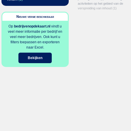
activiteiten op het gebied van de
verspreiding van inhoud
(1)
Nieuwe versie beschikbaar
Op
bedrijvenopdekaart.nl
vindt u
veel meer informatie per bedrijf en
veel meer bedrijven. Ook kunt u
filters toepassen en exporteren
naar Excel.
Bekijken