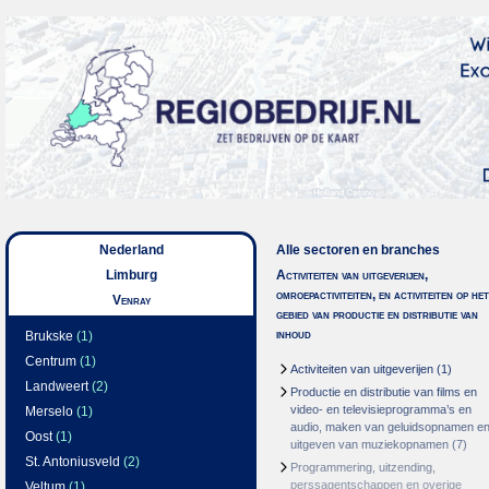
Nederland
Alle sectoren en branches
Limburg
Activiteiten van uitgeverijen,
omroepactiviteiten, en activiteiten op het
Venray
gebied van productie en distributie van
inhoud
Brukske
(1)
Centrum
(1)
Activiteiten van uitgeverijen
(1)
Landweert
(2)
Productie en distributie van films en
video- en televisieprogramma’s en
Merselo
(1)
audio, maken van geluidsopnamen e
Oost
(1)
uitgeven van muziekopnamen
(7)
St. Antoniusveld
(2)
Programmering, uitzending,
perssagentschappen en overige
Veltum
(1)