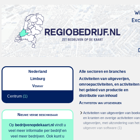
Nederland
Alle sectoren en branches
Limburg
Activiteiten van uitgeverijen,
omroepactiviteiten, en activiteiten
Venray
het gebied van productie en
distributie van inhoud
Centrum
(1)
Activiteiten van uitgeverijen
Activiteiten van uitgeverijen van boek
Nieuwe versie beschikbaar
en kranten en overige activiteiten van
uitgeverijen, met uitzondering van het
Op
bedrijvenopdekaart.nl
vindt u
uitgeven van software
(1)
veel meer informatie per bedrijf en
veel meer bedrijven. Ook kunt u