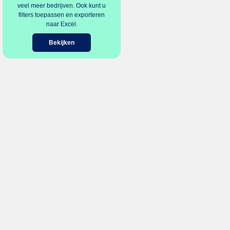
veel meer bedrijven. Ook kunt u
filters toepassen en exporteren
naar Excel.
Bekijken