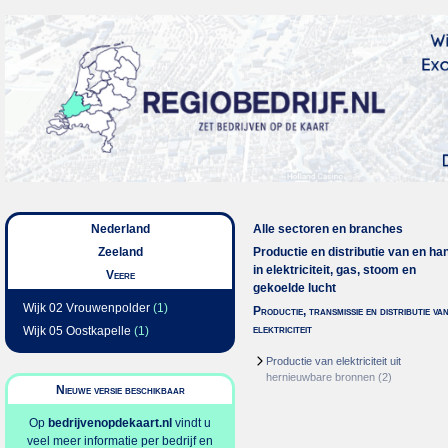
Nederland
Alle sectoren en branches
Zeeland
Productie en distributie van en ha
in elektriciteit, gas, stoom en
Veere
gekoelde lucht
Wijk 02 Vrouwenpolder
(1)
Productie, transmissie en distributie va
elektriciteit
Wijk 05 Oostkapelle
(1)
Productie van elektriciteit uit
hernieuwbare bronnen
(2)
Nieuwe versie beschikbaar
Op
bedrijvenopdekaart.nl
vindt u
veel meer informatie per bedrijf en