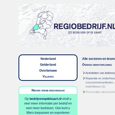
Nederland
Alle sectoren en bran
Gelderland
Overige dienstverlening
Overbetuwe
Activiteiten van ledenor
Valburg
Reparatie en onderhou
consumentenartikelen, 
motorfietsen
(2)
Nieuwe versie beschikbaar
Persoonlijke dienstverl
Op
bedrijvenopdekaart.nl
vindt u
veel meer informatie per bedrijf en
veel meer bedrijven. Ook kunt u
filters toepassen en exporteren