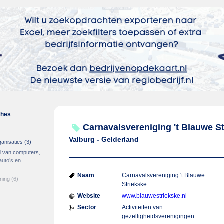
ches
Carnavalsvereniging 't Blauwe S
Valburg - Gelderland
ganisaties
(3)
d van computers,
auto’s en
Naam
Carnavalsvereniging 't Blauwe
ening
(6)
Striekske
Website
www.blauwestriekske.nl
Sector
Activiteiten van
gezelligheidsverenigingen