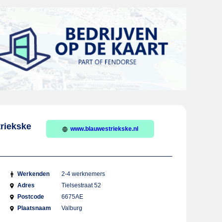
triekske
www.blauwestriekske.nl
Werkenden
2-4 werknemers
Adres
Tielsestraat 52
Postcode
6675AE
Plaatsnaam
Valburg