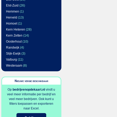
Elst-Zuid
(26)
Hemmen
(1)
Herveld
(13)
Homoet
(1)
Kern Heteren
(28)
Kern Zetten
(14)
Oosterhout
(10)
Randwijk
(4)
Slijk-Ewijk
(3)
Valburg
(11)
Westeraam
(8)
Nieuwe versie beschikbaar
Op
bedrijvenopdekaart.nl
vindt u
veel meer informatie per bedrijf en
veel meer bedrijven. Ook kunt u
filters toepassen en exporteren
naar Excel.