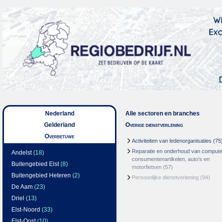
Nederland
Alle sectoren en branches
Gelderland
Overige dienstverlening
Overbetuwe
Activiteiten van ledenorganisaties
(75
Reparatie en onderhoud van compute
Andelst
(18)
consumentenartikelen, auto’s en
Buitengebied Elst
(8)
motorfietsen
(57)
Buitengebied Heteren
(2)
Persoonlijke dienstverlening
(94)
De Aam
(23)
Driel
(13)
Elst-Noord
(33)
Elst-Oost
(10)