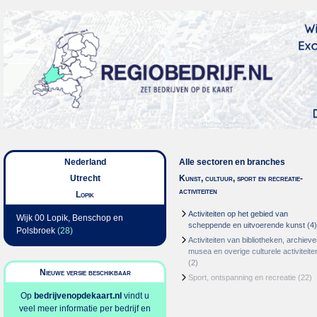
Nederland
Alle sectoren en branches
Utrecht
Kunst, cultuur, sport en recreatie-
activiteiten
Lopik
Activiteiten op het gebied van
Wijk 00 Lopik, Benschop en
scheppende en uitvoerende kunst
(4)
Polsbroek
(28)
Activiteiten van bibliotheken, archieve
musea en overige culturele activiteite
(2)
Nieuwe versie beschikbaar
Sport, ontspanning en recreatie
(22)
Op
bedrijvenopdekaart.nl
vindt u
veel meer informatie per bedrijf en