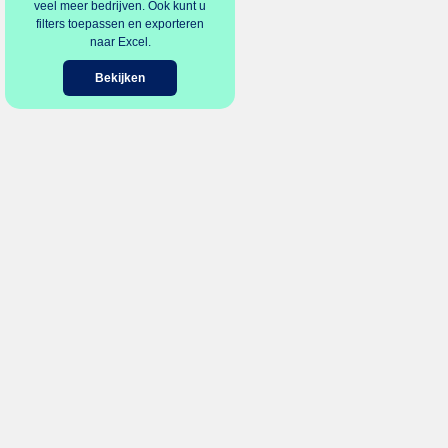
veel meer bedrijven. Ook kunt u
filters toepassen en exporteren
naar Excel.
Bekijken