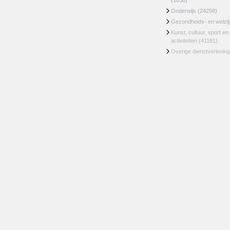
(1038)
Onderwijs
(24298)
Gezondheids- en welzi
Kunst, cultuur, sport en
activiteiten
(41181)
Overige dienstverlening