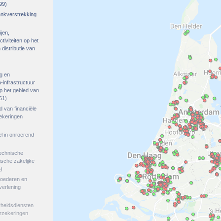
99)
rankverstrekking
ijen,
tiviteiten op het
distributie van
g en
-infrastructuur
op het gebied van
61)
ed van financiële
zekeringen
el in onroerend
echnische
tische zakelijke
)
goederen en
verlening
rheidsdiensten
erzekeringen