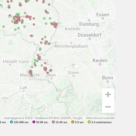
9 wn.
100-499 wn.
50-99 wn.
10-49 wn.
5-9 wn.
2-4 werknemers