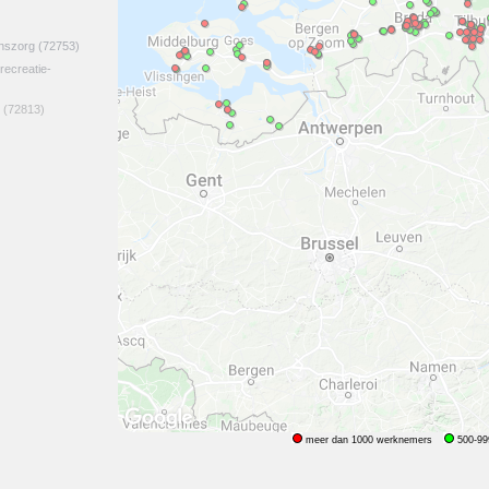
jnszorg
(72753)
 recreatie-
(72813)
meer dan 1000 werknemers
500-99