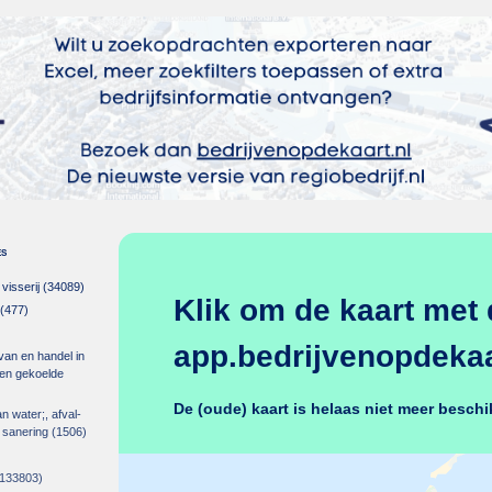
es
isserij
(34089)
Klik om de kaart met 
(477)
app.bedrijvenopdekaar
 van en handel in
m en gekoelde
De (oude) kaart is helaas niet meer beschi
an water;, afval-
 sanering
(1506)
133803)