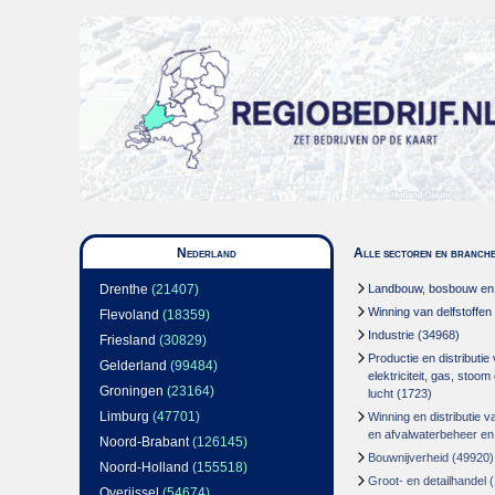
Nederland
Alle sectoren en branch
Drenthe
(21407)
Landbouw, bosbouw en v
Winning van delfstoffen
Flevoland
(18359)
Industrie
(34968)
Friesland
(30829)
Productie en distributie
Gelderland
(99484)
elektriciteit, gas, stoo
Groningen
(23164)
lucht
(1723)
Limburg
(47701)
Winning en distributie v
en afvalwaterbeheer en
Noord-Brabant
(126145)
Bouwnijverheid
(49920)
Noord-Holland
(155518)
Groot- en detailhandel
(
Overijssel
(54674)