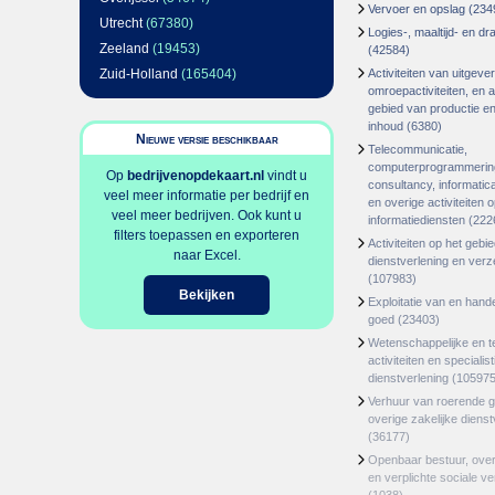
Vervoer en opslag
(234
Utrecht
(67380)
Logies-, maaltijd- en d
Zeeland
(19453)
(42584)
Zuid-Holland
(165404)
Activiteiten van uitgever
omroepactiviteiten, en ac
gebied van productie en 
inhoud
(6380)
Nieuwe versie beschikbaar
Telecommunicatie,
computerprogrammerin
Op
bedrijvenopdekaart.nl
vindt u
consultancy, informatica
veel meer informatie per bedrijf en
en overige activiteiten 
veel meer bedrijven. Ook kunt u
informatiediensten
(222
filters toepassen en exporteren
Activiteiten op het gebi
naar Excel.
dienstverlening en ver
(107983)
Bekijken
Exploitatie van en hand
goed
(23403)
Wetenschappelijke en t
activiteiten en specialis
dienstverlening
(105975
Verhuur van roerende 
overige zakelijke dienst
(36177)
Openbaar bestuur, ove
en verplichte sociale v