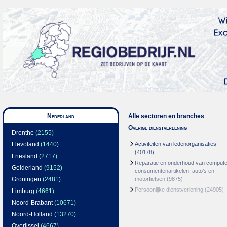
Nederland
Alle sectoren en branches
Overige dienstverlening
Drenthe
(2155)
Flevoland
(1440)
Activiteiten van ledenorganisaties
(40178)
Friesland
(2717)
Reparatie en onderhoud van compute
Gelderland
(9152)
consumentenartikelen, auto’s en
Groningen
(2481)
motorfietsen
(9875)
Persoonlijke dienstverlening
(24905)
Limburg
(4661)
Noord-Brabant
(10671)
Noord-Holland
(13270)
Overijssel
(4667)