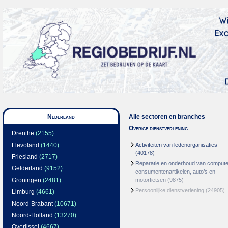
Nederland
Alle sectoren en branches
Overige dienstverlening
Drenthe
(2155)
Flevoland
(1440)
Activiteiten van ledenorganisaties
(40178)
Friesland
(2717)
Reparatie en onderhoud van compute
Gelderland
(9152)
consumentenartikelen, auto’s en
Groningen
(2481)
motorfietsen
(9875)
Persoonlijke dienstverlening
(24905)
Limburg
(4661)
Noord-Brabant
(10671)
Noord-Holland
(13270)
Overijssel
(4667)