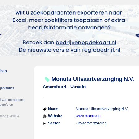
ches
Monuta Uitvaartverzorging N.V.
Amersfoort - Utrecht
ganisaties
d van computers,
auto’s en
Naam
Monuta Uitvaartverzorging N.V.
Website
www.monuta.nl
ening
(24905)
Sector
Uitvaartverzorging