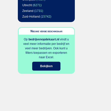
Utrecht
(6271)
Zeeland
(1731)
Zuid-Holland
(15742)
Nieuwe versie beschikbaar
Op
bedrijvenopdekaart.nl
vindt u
veel meer informatie per bedrijf en
veel meer bedrijven. Ook kunt u
filters toepassen en exporteren
naar Excel.
Bekijken