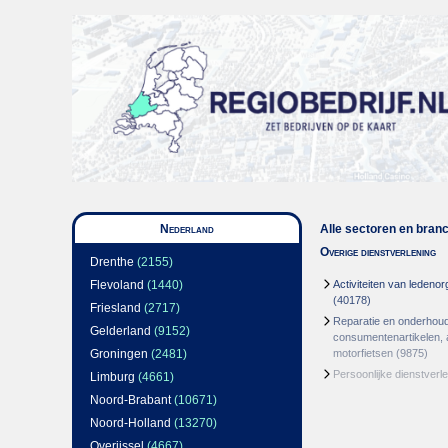
Nederland
Alle sectoren en bran
Overige dienstverlening
Drenthe
(2155)
Flevoland
(1440)
Activiteiten van ledenor
(40178)
Friesland
(2717)
Reparatie en onderhou
Gelderland
(9152)
consumentenartikelen, 
Groningen
(2481)
motorfietsen
(9875)
Persoonlijke dienstverl
Limburg
(4661)
Noord-Brabant
(10671)
Noord-Holland
(13270)
Overijssel
(4667)