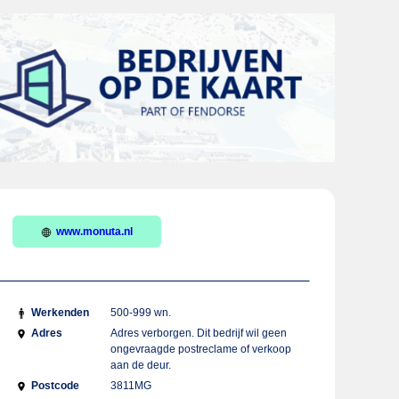
www.monuta.nl
Werkenden
500-999 wn.
Adres
Adres verborgen. Dit bedrijf wil geen
ongevraagde postreclame of verkoop
aan de deur.
Postcode
3811MG