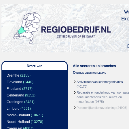
Nederland
Alle sectoren en branches
Overige dienstverlening
Drenthe
(2155)
Flevoland
(1440)
Activiteiten van ledenorganisaties
(40178)
Friesland
(2717)
Reparatie en onderhoud van compute
Gelderland
(9152)
consumentenartikelen, auto’s en
Groningen
(2481)
motorfietsen
(9875)
Persoonlijke dienstverlening
(24905)
Limburg
(4661)
Noord-Brabant
(10671)
Noord-Holland
(13270)
Overijssel
(4667)