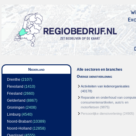
Nederland
Alle sectoren en branches
Overige dienstverlening
Drenthe
(2107)
Flevoland
(1410)
Activiteiten van ledenorganisaties
(40178)
Friesland
(2660)
Reparatie en onderhoud van compute
Gelderland
(8867)
consumentenartikelen, auto’s en
Groningen
(2408)
motorfietsen
(9875)
Persoonlijke dienstverlening
(24905)
Limburg
(4540)
Noord-Brabant
(10389)
Noord-Holland
(12858)
Overijssel
(4555)