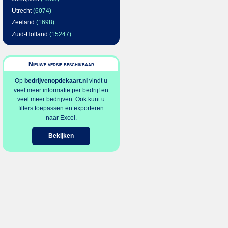
Utrecht
(6074)
Zeeland
(1698)
Zuid-Holland
(15247)
Nieuwe versie beschikbaar
Op
bedrijvenopdekaart.nl
vindt u
veel meer informatie per bedrijf en
veel meer bedrijven. Ook kunt u
filters toepassen en exporteren
naar Excel.
Bekijken