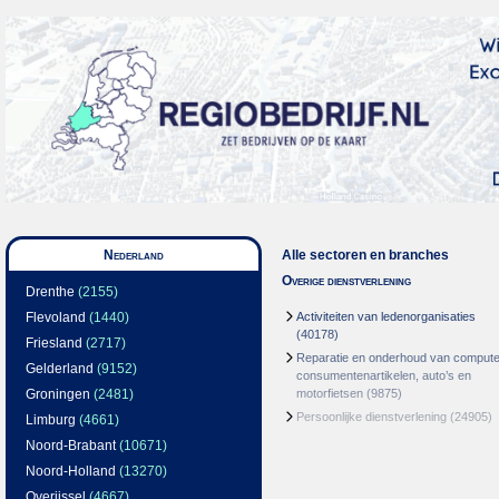
Nederland
Alle sectoren en branches
Overige dienstverlening
Drenthe
(2155)
Flevoland
(1440)
Activiteiten van ledenorganisaties
(40178)
Friesland
(2717)
Reparatie en onderhoud van compute
Gelderland
(9152)
consumentenartikelen, auto’s en
Groningen
(2481)
motorfietsen
(9875)
Persoonlijke dienstverlening
(24905)
Limburg
(4661)
Noord-Brabant
(10671)
Noord-Holland
(13270)
Overijssel
(4667)