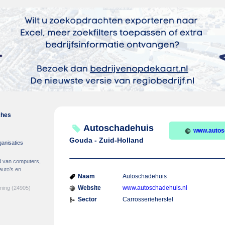
ches
Autoschadehuis
www.autos
Gouda - Zuid-Holland
ganisaties
d van computers,
auto’s en
Naam
Autoschadehuis
Website
www.autoschadehuis.nl
ening
(24905)
Sector
Carrosserieherstel