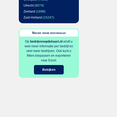
Utrecht
(6074)
Zeeland
(1698)
Zuid-Holland
(15247)
Nieuwe versie beschikbaar
Op
bedrijvenopdekaart.nl
vindt u
veel meer informatie per bedrijf en
veel meer bedrijven. Ook kunt u
filters toepassen en exporteren
naar Excel.
Bekijken