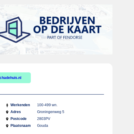
chadehuis.nl
Werkenden
100-499 wn.
Adres
Groningenweg 5
Postcode
2803PV
Plaatsnaam
Gouda