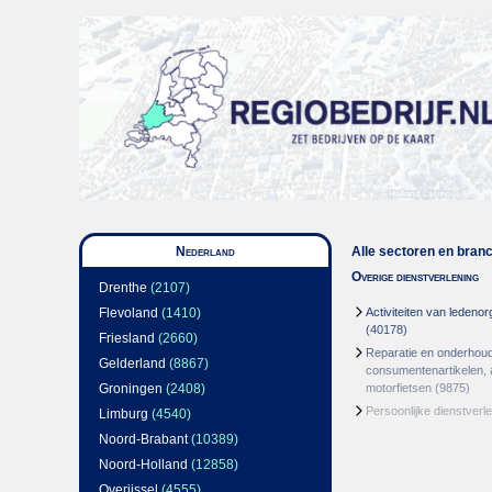
Nederland
Alle sectoren en bran
Overige dienstverlening
Drenthe
(2107)
Flevoland
(1410)
Activiteiten van ledenor
(40178)
Friesland
(2660)
Reparatie en onderhou
Gelderland
(8867)
consumentenartikelen, 
Groningen
(2408)
motorfietsen
(9875)
Persoonlijke dienstverl
Limburg
(4540)
Noord-Brabant
(10389)
Noord-Holland
(12858)
Overijssel
(4555)