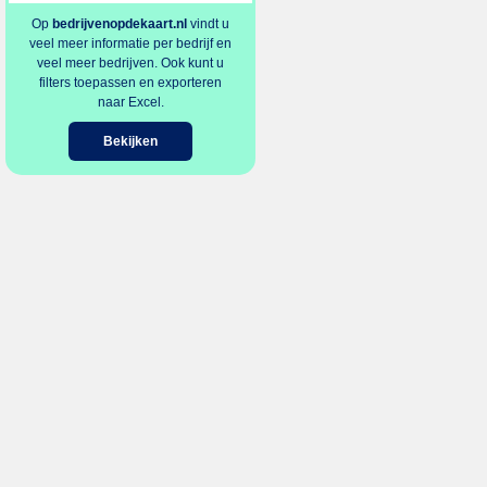
Op
bedrijvenopdekaart.nl
vindt u
veel meer informatie per bedrijf en
veel meer bedrijven. Ook kunt u
filters toepassen en exporteren
naar Excel.
Bekijken