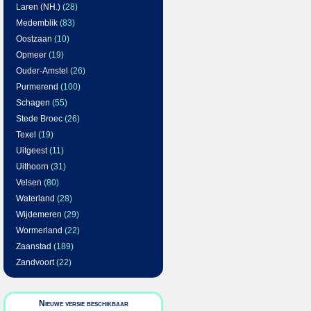
Laren (NH.)
(28)
Medemblik
(83)
Oostzaan
(10)
Opmeer
(19)
Ouder-Amstel
(26)
Purmerend
(100)
Schagen
(55)
Stede Broec
(26)
Texel
(19)
Uitgeest
(11)
Uithoorn
(31)
Velsen
(80)
Waterland
(28)
Wijdemeren
(29)
Wormerland
(22)
Zaanstad
(189)
Zandvoort
(22)
Nieuwe versie beschikbaar