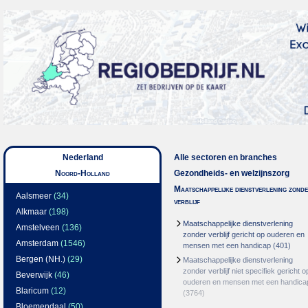
Nederland
Alle sectoren en branches
Noord-Holland
Gezondheids- en welzijnszorg
Maatschappelijke dienstverlening zond
Aalsmeer
(34)
verblijf
Alkmaar
(198)
Maatschappelijke dienstverlening
Amstelveen
(136)
zonder verblijf gericht op ouderen en
Amsterdam
(1546)
mensen met een handicap
(401)
Bergen (NH.)
(29)
Maatschappelijke dienstverlening
zonder verblijf niet specifiek gericht o
Beverwijk
(46)
ouderen en mensen met een handica
Blaricum
(12)
(3764)
Bloemendaal
(50)