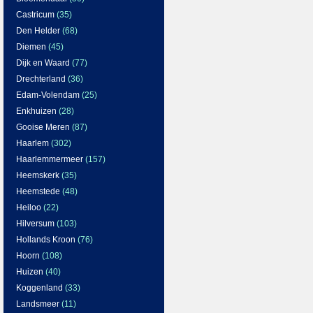
Castricum
(35)
Den Helder
(68)
Diemen
(45)
Dijk en Waard
(77)
Drechterland
(36)
Edam-Volendam
(25)
Enkhuizen
(28)
Gooise Meren
(87)
Haarlem
(302)
Haarlemmermeer
(157)
Heemskerk
(35)
Heemstede
(48)
Heiloo
(22)
Hilversum
(103)
Hollands Kroon
(76)
Hoorn
(108)
Huizen
(40)
Koggenland
(33)
Landsmeer
(11)